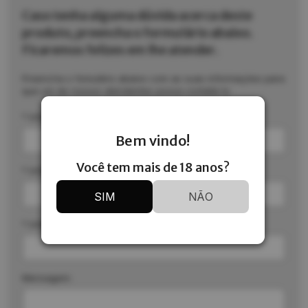
Caso tenha alguma dúvida acerca deste
produto, preencha o formulário abaixo.
Ficaremos felizes em lhe atender.
Preencha o fomulário abaixo com as suas informações para
que um de nossos atendentes possa contatá-lo.
* Informe seu nome completo:
Bem vindo!
Você tem mais de 18 anos?
* Informe seu telefone:
SIM
NÃO
* Informe seu e-mail:
Mensagem: