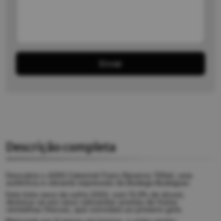
Enviar
Descrição completa
Descubra o 4000 Cabernet Franc Reserva 750ml, uma
autêntica e vibrante expressão da Bodega Budeguer.
Este tinto seco da safra 2020, com 13,9% de álcool,
destaca-se por seus cativantes aromas de frutas
vermelhas frescas, que convidam ao primeiro gole.