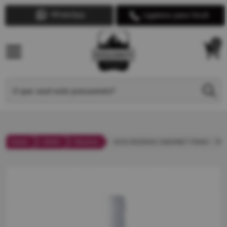
WhatsApp
Ligamos para Você
0
Home
4000
Reserva
4000 RESERVA CABERNET FRANC - 750M