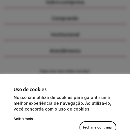
Sobre a empresa
Comprando
Institucional
Atendimento
Siga-nos nas redes sociais!
Uso de cookies
Nosso site utiliza de cookies para garantir uma
Dolomiti Importadora e Distribuidora de Bebidas LTDA
melhor experiência de navegação. Ao utilizá-lo,
CNPJ: 28.862.722/0001-74 | I.E: 258497270
você concorda com o uso de cookies.
Alameda Rio Branco, 286- Jardim Blumenau - Blumenau/SC
Saiba mais
Produtos destinados a adultos
A venda de bebidas alcoólicas é proibida para menores de 18 anos
fechar e continuar