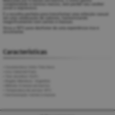
Maturado por 6 meses em barrica, o vinho ganha
complexidade e taninos macios, sem perder seu caráter
jovial e expressivo.
É a escolha perfeita para transformar uma refeição casual
em uma celebração de sabores, harmonizando
magnificamente com carnes e massas.
Sirva a 16°C para desfrutar de uma experiência rica e
envolvente.
Características
•
Característica: Vinho Tinto Seco
•
Uva: Cabernet Franc
•
Teor alcoólico: 13,9%
•
Região: Mendoza - Argentina
•
Método: 6 meses em barrica
•
Temperatura de serviço: 16°C
•
Harmonização: Carnes e massas