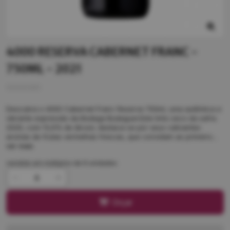
4000 RESERVA CABERNET FRANC -
750ML - 2021
50695385
Descubra o 4000 Cabernet Franc Reserva 750ml, uma autêntica e
vibrante expressão da Bodega Budeguer.Este tinto seco da safra
2020, com 13,9% de álcool, destaca-se por seus cativantes
aromas de frutas vermelhas frescas, que convidam ao primeiro...
ver mais
vendido em múltiplos de 6 unidades
Orçar